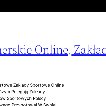
rskie Online, Zakła
ortowe Zakłady Sportowe Online
Czym Polegają Zakłady
dów Sportowych Polscy
wego Przygotował W Swojej