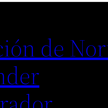
ión de Nor
nder
rador