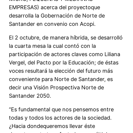
EMPRESAS
)
acerca del
proyecto
que
desarrolla la Gobernación de Norte de
Santander en convenio con
Acopi
.
El 2 octubre
,
de manera híbrida
, se desarrolló
la cuarta mesa la cual contó con la
participación de actores claves como Liliana
Vergel, del Pacto por la Educación
;
d
e
é
stas
voces resultará
la elección del futuro más
conveniente para Norte de Santander, es
decir una Visión Prospectiva Norte de
Santander 2050.
“
Es f
undamental que nos pensemos entre
todas y todos los actores de la sociedad.
¿Hacia
donde
queremos llevar
é
ste