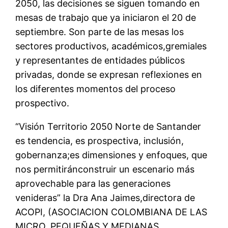
2050
, las decisiones
se
siguen tomando
en
mesas de trabajo que
ya
iniciar
on
el
20 de
septiembre
.
S
on
parte de las mesas los
sectores productivos,
académicos,
gremiales
y
representantes de entidades públicos
privadas,
donde se
expresa
n
reflexiones en
los diferentes momentos del proceso
prospectivo
.
“Visión Territorio 2050 Norte de Santander
es tendencia, es prospectiva, inclusión,
gobernanza
;
es dimensiones y enfoques
,
que
nos permitirá
n
construir un escenario más
aprovechable para las generaciones
venideras”
la
Dra
Ana
Jaimes
,
directora de
ACOPI,
(ASOCIACION COLOMBIANA
DE LAS
MICRO, PEQUEÑAS Y MEDIANAS