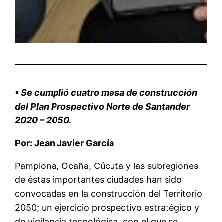
•
Se cumplió cuatro mesa de
construcción
d
el Plan Prospectivo Norte de Santander
2020
– 2050
.
Por: Jean Javier García
Pamplona, Ocaña, Cúcuta y las subregiones
de éstas importantes ciudades han sido
convocadas
en
la construcción de
l
Territorio
2050
;
un ejercicio
prospectivo estratégico y
de vigilancia
tecnológica
,
con
el
que
se