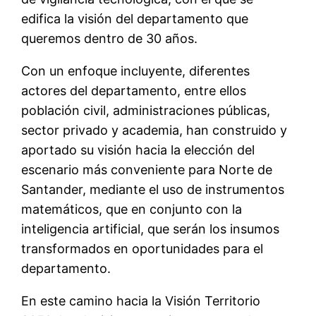
edifica
l
a visión
del departamento que
queremos dentro de 30 años.
C
on
un
enfoque incluyente
, diferentes
actores del
d
epartamento
, entre ellos
p
oblación
civil,
administraciones
públicas
,
sector privado y
academia
,
han construido y
aportado su visión
hacia la elección de
l
escenario más conveniente para Norte de
Santander
,
mediante el uso de
instrumentos
matemátic
os
, que
en
conjunto con la
i
nteligencia artificial, que serán
los insumos
transformados en oportunidades
para el
departamento.
En este camino
hacia la
V
isión
Territorio