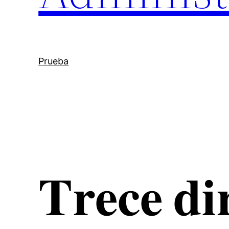
Prueba
𝐓𝐫𝐞𝐜𝐞 𝐝𝐢