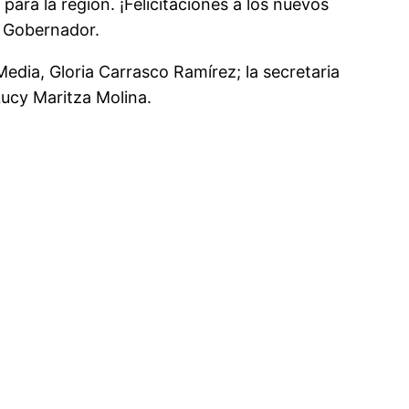
ara la región. ¡Felicitaciones a los nuevos
el Gobernador.
M
edia, Gloria Carrasco Ramírez;
la secretaria
Lucy Maritza Molina.