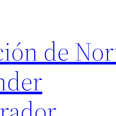
ión de Nor
nder
rador