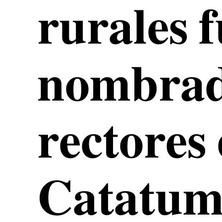
𝐫𝐮𝐫𝐚𝐥𝐞𝐬 
𝐧𝐨𝐦𝐛𝐫𝐚
𝐫𝐞𝐜𝐭𝐨𝐫𝐞𝐬 
𝐂𝐚𝐭𝐚𝐭𝐮