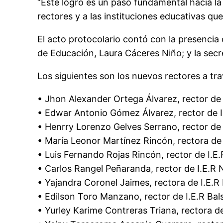
“
Este logro es un paso fundamental hacia la 
rectores y a las instituciones educativas q
El acto protocolario contó con la presencia 
de
E
ducación, Laura Cáceres Niño; y la secr
Los siguientes son los nuevos rectores a tr
•
Jhon Alexander Ortega Álvarez
, rector d
•
Edwar Antonio Gómez Álvarez
, rector de
•
Henrry Lorenzo Gelves Serrano
, rector de
•
María Leonor Martínez Rincón
, rector
a
de 
•
Luis Fernando Rojas Rincón
, rector de I.
•
Carlos Rangel Peñaranda
, rector de I.E.
•
Yajandra Coronel Jaimes
, rectora de I.E.
•
Edilson Toro Manzano
, rector de I.E.R Ba
•
Yurley Karime Contreras Triana
, rectora d