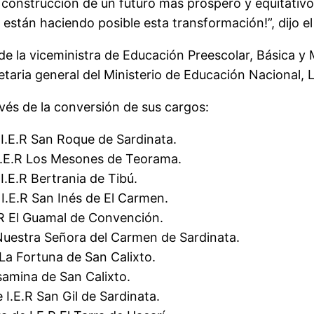
construcción de un futuro más próspero y equitativo p
ue están haciendo posible esta transformación!
”, dijo 
de la viceministra de
E
ducación
P
reescolar,
B
ásica y
etaria general del Ministerio de Educación Nacional, 
avés de la conversión de sus cargos:
e I.E.R San Roque de Sardinata.
 I.E.R Los Mesones de Teorama.
 I.E.R Bertrania de Tibú.
I.E.R San Inés de El Carmen.
E.R El Guamal de Convención.
R Nuestra Señora del Carmen de Sardinata.
R La Fortuna de San Calixto.
lsamina de San Calixto.
e I.E.R San Gil de Sardinata.