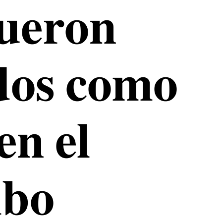
𝐮𝐞𝐫𝐨𝐧
𝐨𝐬 𝐜𝐨𝐦𝐨
𝐞𝐧 𝐞𝐥
𝐛𝐨