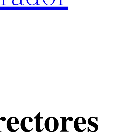
𝐞𝐜𝐭𝐨𝐫𝐞𝐬