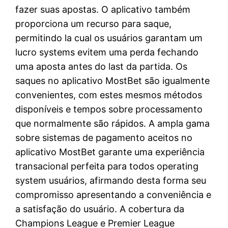
fazer suas apostas. O aplicativo também
proporciona um recurso para saque,
permitindo la cual os usuários garantam um
lucro systems evitem uma perda fechando
uma aposta antes do last da partida. Os
saques no aplicativo MostBet são igualmente
convenientes, com estes mesmos métodos
disponíveis e tempos sobre processamento
que normalmente são rápidos. A ampla gama
sobre sistemas de pagamento aceitos no
aplicativo MostBet garante uma experiência
transacional perfeita para todos operating
system usuários, afirmando desta forma seu
compromisso apresentando a conveniência e
a satisfação do usuário. A cobertura da
Champions League e Premier League