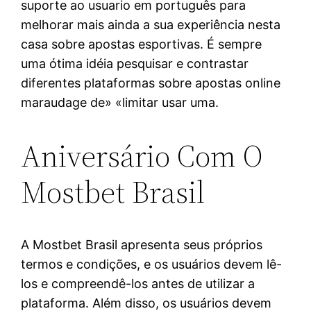
suporte ao usuario em português para
melhorar mais ainda a sua experiência nesta
casa sobre apostas esportivas. É sempre
uma ótima idéia pesquisar e contrastar
diferentes plataformas sobre apostas online
maraudage de» «limitar usar uma.
Aniversário Com O
Mostbet Brasil
A Mostbet Brasil apresenta seus próprios
termos e condições, e os usuários devem lê-
los e compreendê-los antes de utilizar a
plataforma. Além disso, os usuários devem