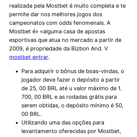
realizada pela Mostbet é muito completa e te
permite dar nos melhores jogos dos
campeonatos com odds fenomenais. A
Mostbet é» «alguma casa de apostas
esportivas que atua no mercado a partir de
2009, é propriedade da Bizbon And. V
mostbet entrar
.
Para adquirir o bônus de boas-vindas, o
jogador deve fazer o depósito a partir
de 25, 00 BRL até u valor máximo de 1.
700, 00 BRL e as rodadas grátis para
serem obtidas, o depósito mínimo é 50,
00 BRL.
Utilizando uma das opções para
levantamento oferecidas por Mostbet,