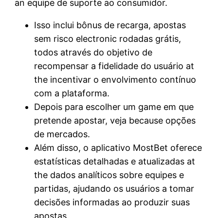
an equipe de suporte ao consumidor.
Isso inclui bônus de recarga, apostas
sem risco electronic rodadas grátis,
todos através do objetivo de
recompensar a fidelidade do usuário at
the incentivar o envolvimento contínuo
com a plataforma.
Depois para escolher um game em que
pretende apostar, veja because opções
de mercados.
Além disso, o aplicativo MostBet oferece
estatísticas detalhadas e atualizadas at
the dados analíticos sobre equipes e
partidas, ajudando os usuários a tomar
decisões informadas ao produzir suas
apostas.