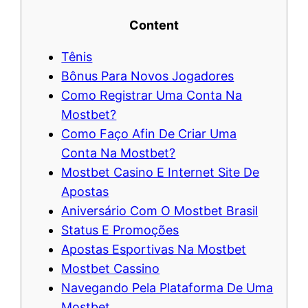
Content
Tênis
Bônus Para Novos Jogadores
Como Registrar Uma Conta Na
Mostbet?
Como Faço Afin De Criar Uma
Conta Na Mostbet?
Mostbet Casino E Internet Site De
Apostas
Aniversário Com O Mostbet Brasil
Status E Promoções
Apostas Esportivas Na Mostbet
Mostbet Cassino
Navegando Pela Plataforma De Uma
Mostbet