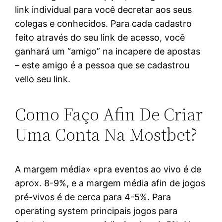
link individual para você decretar aos seus
colegas e conhecidos. Para cada cadastro
feito através do seu link de acesso, você
ganhará um “amigo” na incapere de apostas
– este amigo é a pessoa que se cadastrou
vello seu link.
Como Faço Afin De Criar
Uma Conta Na Mostbet?
A margem média» «pra eventos ao vivo é de
aprox. 8-9%, e a margem média afin de jogos
pré-vivos é de cerca para 4-5%. Para
operating system principais jogos para