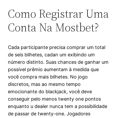
Como Registrar Uma
Conta Na Mostbet?
Cada participante precisa comprar um total
de seis bilhetes, cadan um exibindo um
número distinto. Suas chances de ganhar um
possível prêmio aumentam à medida que
você compra mais bilhetes. No jogo
discretos, mas ao mesmo tempo
emocionante do blackjack, você deve
conseguir pelo menos twenty one pontos
enquanto u dealer nunca tem a possibilidade
de passar de twenty-one. Jogadores