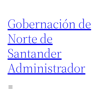
Saltar
al
Gobernación de
contenido
Norte de
Santander
Administrador