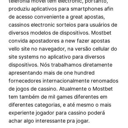
telefonia móvel tem electronic, portanto,
produziu aplicativos para smartphones afin
de acesso conveniente a great apostas,
cassinos electronic sorteios para usuários de
diversos modelos de dispositivos. Mostbet
convida apostadores a new fazer apostas
vello site no navegador, na versão cellular do
site systems no aplicativo para diversos
dispositivos. Nós trabalhamos diretamente
apresentando mais de one hundred
fornecedores internacionalmente renomados
de jogos de cassino. Atualmente o Mostbet
tem também de mil games diferentes em
diferentes categorias, e até mesmo o mais
experiente jogador para cassino poderá
achar algo interessante pra jogar.