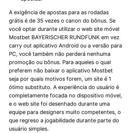
A exigência de apostas para as rodadas
grátis é de 35 vezes o canon do bônus. Se
você optar durante utilizar o web site móvel
Mostbet BAYERISCHER RUNDFUNK em vez
carry out aplicativo Android ou a versão para
PC, você também não perderá nenhuma
promoção ou bônus. Para aqueles o qual
preferem não baixar o aplicativo Mostbet
seja por quais motivos forem, um site é 1
ótimo substituto. A experiência do usuário é
completamente focada no dispositivo móvel,
e o web site foi desenhado durante uma
equipe para designers muito competentes, o
que regreso a jogabilidade durante parte do
usuário simples.