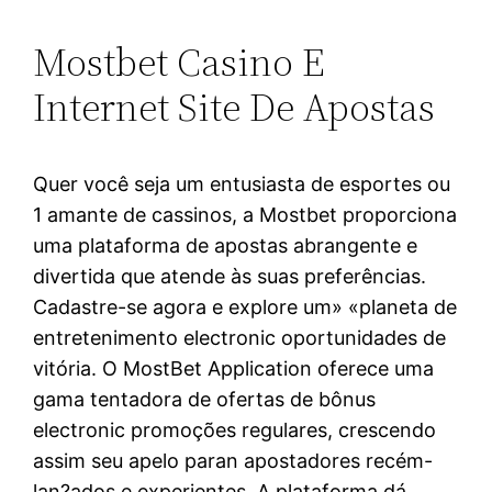
Mostbet Casino E
Internet Site De Apostas
Quer você seja um entusiasta de esportes ou
1 amante de cassinos, a Mostbet proporciona
uma plataforma de apostas abrangente e
divertida que atende às suas preferências.
Cadastre-se agora e explore um» «planeta de
entretenimento electronic oportunidades de
vitória. O MostBet Application oferece uma
gama tentadora de ofertas de bônus
electronic promoções regulares, crescendo
assim seu apelo paran apostadores recém-
lan?ados e experientes. A plataforma dá