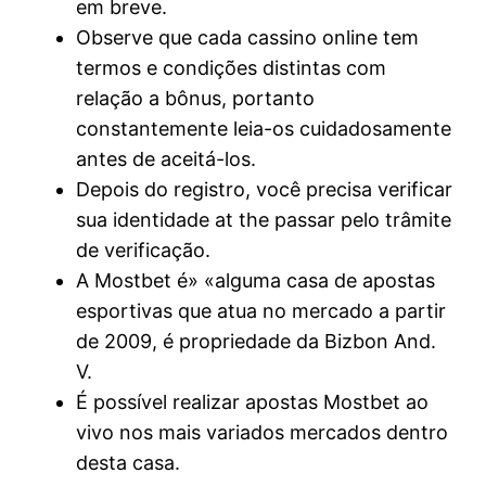
em breve.
Observe que cada cassino online tem
termos e condições distintas com
relação a bônus, portanto
constantemente leia-os cuidadosamente
antes de aceitá-los.
Depois do registro, você precisa verificar
sua identidade at the passar pelo trâmite
de verificação.
A Mostbet é» «alguma casa de apostas
esportivas que atua no mercado a partir
de 2009, é propriedade da Bizbon And.
V.
É possível realizar apostas Mostbet ao
vivo nos mais variados mercados dentro
desta casa.