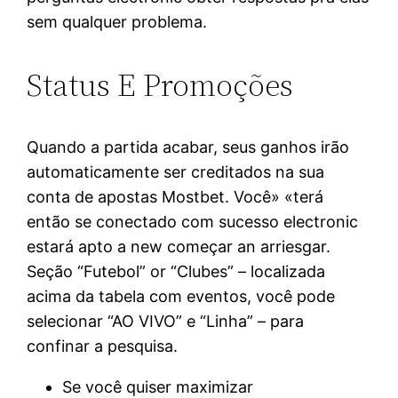
sem qualquer problema.
Status E Promoções
Quando a partida acabar, seus ganhos irão
automaticamente ser creditados na sua
conta de apostas Mostbet. Você» «terá
então se conectado com sucesso electronic
estará apto a new começar an arriesgar.
Seção “Futebol” or “Clubes” – localizada
acima da tabela com eventos, você pode
selecionar “AO VIVO” e “Linha” – para
confinar a pesquisa.
Se você quiser maximizar