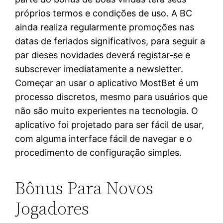
próprios termos e condições de uso. A BC
ainda realiza regularmente promoções nas
datas de feriados significativos, para seguir a
par dieses novidades deverá registar-se e
subscrever imediatamente a newsletter.
Começar an usar o aplicativo MostBet é um
processo discretos, mesmo para usuários que
não são muito experientes na tecnologia. O
aplicativo foi projetado para ser fácil de usar,
com alguma interface fácil de navegar e o
procedimento de configuração simples.
Bônus Para Novos
Jogadores