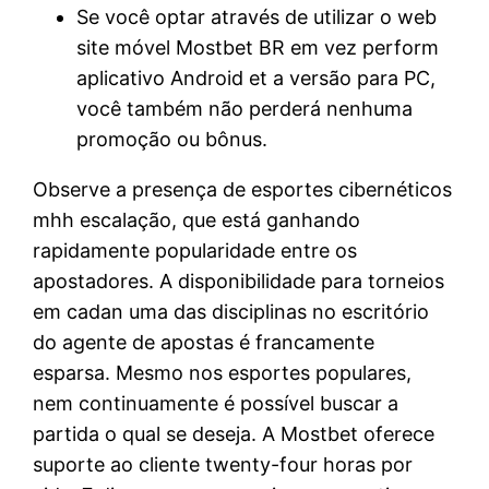
Se você optar através de utilizar o web
site móvel Mostbet BR em vez perform
aplicativo Android et a versão para PC,
você também não perderá nenhuma
promoção ou bônus.
Observe a presença de esportes cibernéticos
mhh escalação, que está ganhando
rapidamente popularidade entre os
apostadores. A disponibilidade para torneios
em cadan uma das disciplinas no escritório
do agente de apostas é francamente
esparsa. Mesmo nos esportes populares,
nem continuamente é possível buscar a
partida o qual se deseja. A Mostbet oferece
suporte ao cliente twenty-four horas por