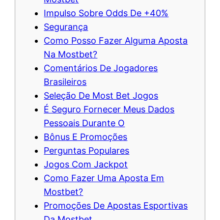
Impulso Sobre Odds De +40%
Segurança
Como Posso Fazer Alguma Aposta
Na Mostbet?
Comentários De Jogadores
Brasileiros
Seleção De Most Bet Jogos
É Seguro Fornecer Meus Dados
Pessoais Durante O
Bônus E Promoções
Perguntas Populares
Jogos Com Jackpot
Como Fazer Uma Aposta Em
Mostbet?
Promoções De Apostas Esportivas
Da Mostbet