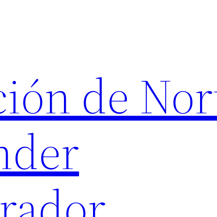
ión de Nor
nder
rador