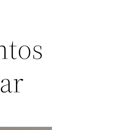
ntos
ar