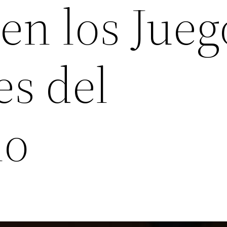
en los Jueg
es del
io