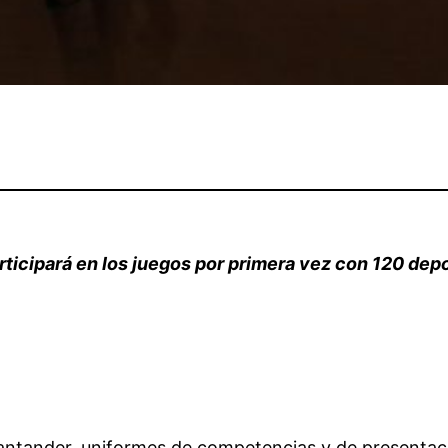
ticipará en los juegos por primera vez con 120 depo
antander, uniformes de competencias y de presentació