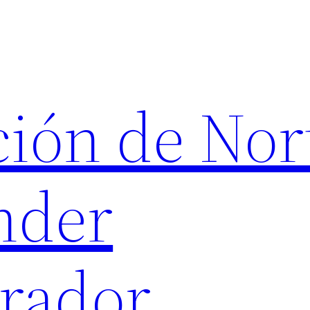
ión de Nor
nder
rador