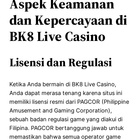
Aspek Keamanan
dan Kepercayaan di
BK8 Live Casino
Lisensi dan Regulasi
Ketika Anda bermain di BK8 Live Casino,
Anda dapat merasa tenang karena situs ini
memiliki lisensi resmi dari PAGCOR (Philippine
Amusement and Gaming Corporation),
sebuah badan regulasi game yang diakui di
Filipina. PAGCOR bertanggung jawab untuk
memastikan bahwa semua operator game