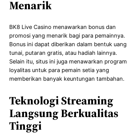
Menarik
BK8 Live Casino menawarkan bonus dan
promosi yang menarik bagi para pemainnya.
Bonus ini dapat diberikan dalam bentuk uang
tunai, putaran gratis, atau hadiah lainnya.
Selain itu, situs ini juga menawarkan program
loyalitas untuk para pemain setia yang
memberikan banyak keuntungan tambahan.
Teknologi Streaming
Langsung Berkualitas
Tinggi