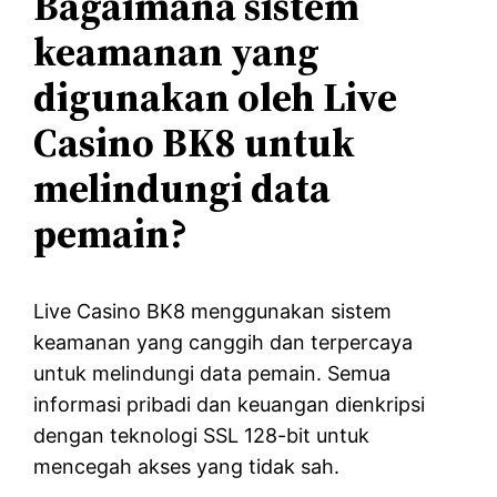
Bagaimana sistem
keamanan yang
digunakan oleh Live
Casino BK8 untuk
melindungi data
pemain?
Live Casino BK8 menggunakan sistem
keamanan yang canggih dan terpercaya
untuk melindungi data pemain. Semua
informasi pribadi dan keuangan dienkripsi
dengan teknologi SSL 128-bit untuk
mencegah akses yang tidak sah.