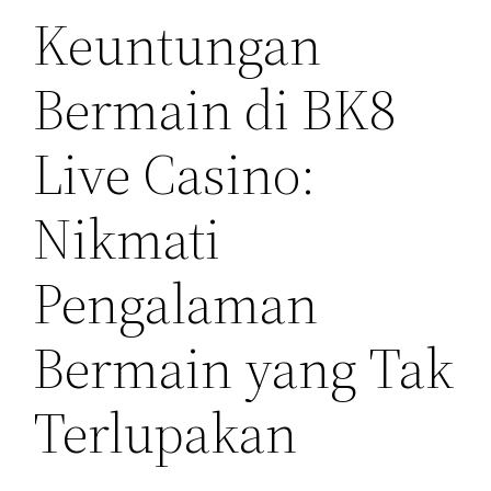
Keuntungan
Bermain di BK8
Live Casino:
Nikmati
Pengalaman
Bermain yang Tak
Terlupakan