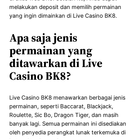
melakukan deposit dan memilih permainan
yang ingin dimainkan di Live Casino BK8.
Apa saja jenis
permainan yang
ditawarkan di Live
Casino BK8?
Live Casino BK8 menawarkan berbagai jenis
permainan, seperti Baccarat, Blackjack,
Roulette, Sic Bo, Dragon Tiger, dan masih
banyak lagi. Semua permainan ini disediakan
oleh penyedia perangkat lunak terkemuka di