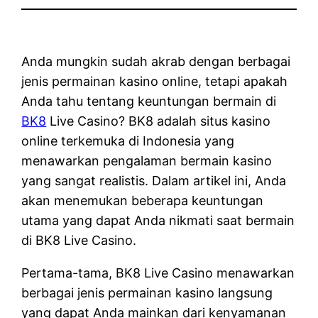
Anda mungkin sudah akrab dengan berbagai
jenis permainan kasino online, tetapi apakah
Anda tahu tentang keuntungan bermain di
BK8
Live Casino? BK8 adalah situs kasino
online terkemuka di Indonesia yang
menawarkan pengalaman bermain kasino
yang sangat realistis. Dalam artikel ini, Anda
akan menemukan beberapa keuntungan
utama yang dapat Anda nikmati saat bermain
di BK8 Live Casino.
Pertama-tama, BK8 Live Casino menawarkan
berbagai jenis permainan kasino langsung
yang dapat Anda mainkan dari kenyamanan