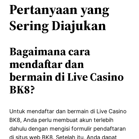
Pertanyaan yang
Sering Diajukan
Bagaimana cara
mendaftar dan
bermain di Live Casino
BK8?
Untuk mendaftar dan bermain di Live Casino
BK8, Anda perlu membuat akun terlebih
dahulu dengan mengisi formulir pendaftaran
di situs web BK8. Setelah itu, Anda dapat