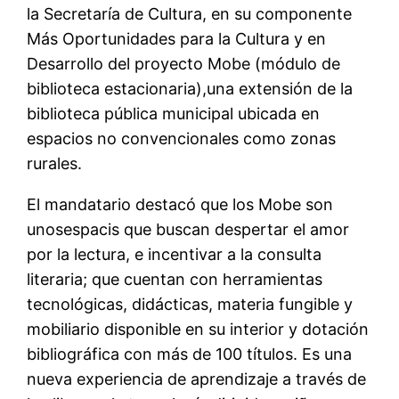
la Secretar
ía
de Cultura
,
en su componente
Más
O
portunidades para la
C
ultura y en
D
esarrollo del proyecto Mobe (módulo de
biblioteca estacionaria)
,
una extensión de la
biblioteca pública municipal ubicada e
n
espacios no convencionales com
o zonas
rurales.
El
m
andatario destac
ó
que
los
Mobe
son
un
os
espaci
s
que busca
n
despertar el amor
por la lectura, e incentivar a la consulta
literaria
;
que cuenta
n
con herramientas
tecnológicas, didácticas, materia fungible y
mobiliario disponible en su interior
y dotación
bibliográfica con más de 100 títulos
.
Es un
a
nueva experiencia de aprendizaje a través de