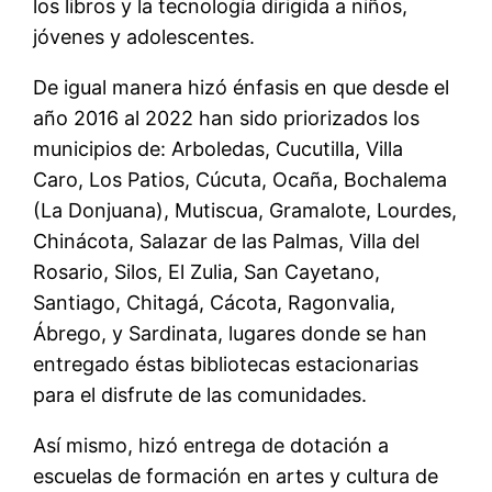
los libros y la tecnología
dirigida a niños,
jóvenes y adolescentes
.
De igual manera hizó énfasis en
que desde
el
año 2016 al 2022 han sido priorizados l
os
mu
nicipios
de:
Arboledas, Cucutilla, Villa
Caro, Los Patios, Cúcuta, Ocaña, Bochalema
(La Donjuana), Mutiscua, Gramalote, Lourdes,
Chinácota, Salazar de las Palmas, Villa del
Rosario, Silos, El Zulia, San Cayetano,
Santiago, Chitagá, C
á
cota, Ragonval
ia,
Á
brego, y
S
a
rdinata
, lugares
dond
e
se han
entregado
é
stas bibliotecas estacionarias
para el disfrute de
las
comunidades.
Así
mismo
,
hizó entrega de dotación a
escuelas de formación en artes y cultura de