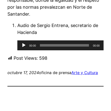
responsable, donde la legalidad y el respeto
por las normas prevalezcan en Norte de
Santander.
Audio de Sergio Entrena, secretario de
Hacienda
Reproductor
00:00
00:00
de
audio
Post Views:
598
octubre 17, 2024
oficina de prensa
Arte y Cultura