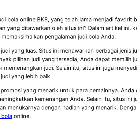
udi bola online BK8, yang telah lama menjadi favorit
an yang ditawarkan oleh situs ini? Dalam artikel ini,
memaksimalkan pengalaman judi bola Anda.
judi yang luas. Situs ini menawarkan berbagai jenis ju
yak pilihan judi yang tersedia, Anda dapat memilih ju
emenangkan judi. Selain itu, situs ini juga menyedi
di yang lebih baik.
n promosi yang menarik untuk para pemainnya. Anda
eningkatkan kemenangan Anda. Selain itu, situs ini
menukarnya dengan hadiah yang menarik. Dengan fi
i bola
online.