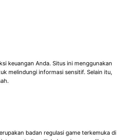
ksi keuangan Anda. Situs ini menggunakan
melindungi informasi sensitif. Selain itu,
sah.
merupakan badan regulasi game terkemuka di