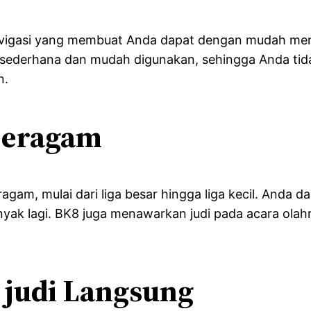
igasi yang membuat Anda dapat dengan mudah mene
g sederhana dan mudah digunakan, sehingga Anda ti
n.
 Beragam
am, mulai dari liga besar hingga liga kecil. Anda dap
yak lagi. BK8 juga menawarkan judi pada acara olahra
 judi Langsung