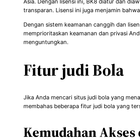
Asia. Dengan lisensi ini, BK8 diatur dan d
transparan. Lisensi ini juga menjamin bahwa
Dengan sistem keamanan canggih dan lisens
memprioritaskan keamanan dan privasi And
menguntungkan.
Fitur judi Bola
Jika Anda mencari situs judi bola yang mena
membahas beberapa fitur judi bola yang ter
Kemudahan Akses d