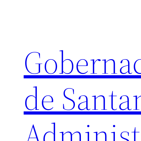
Saltar
al
contenido
Gobernac
de Santa
Administ