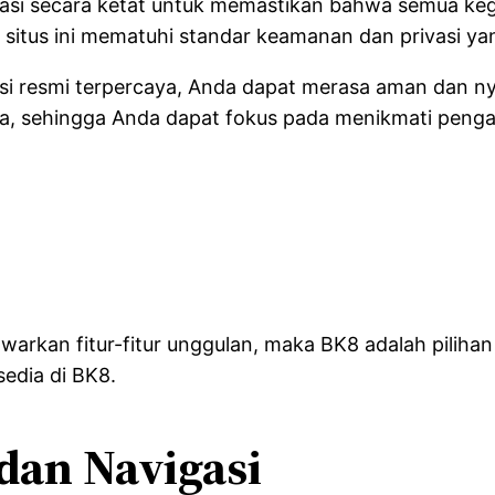
iawasi secara ketat untuk memastikan bahwa semua keg
 situs ini mematuhi standar keamanan dan privasi ya
i resmi terpercaya, Anda dapat merasa aman dan nya
a, sehingga Anda dapat fokus pada menikmati peng
warkan fitur-fitur unggulan, maka BK8 adalah pilihan 
sedia di BK8.
an Navigasi