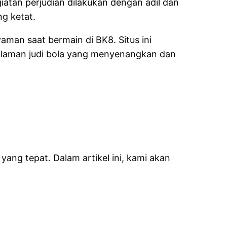
iatan perjudian dilakukan dengan adil dan
ng ketat.
man saat bermain di BK8. Situs ini
alaman judi bola yang menyenangkan dan
yang tepat. Dalam artikel ini, kami akan