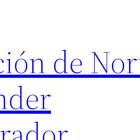
ión de Nor
nder
rador