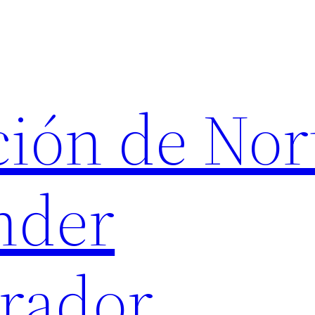
ión de Nor
nder
rador