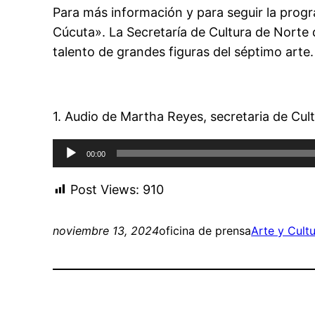
Para más información y para seguir la progra
Cúcuta». La Secretaría de Cultura de Norte d
talento de grandes figuras del séptimo arte.
1. Audio de Martha Reyes, secretaria de Cul
Reproductor
00:00
de
audio
Post Views:
910
noviembre 13, 2024
oficina de prensa
Arte y Cult