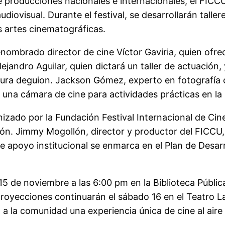
 producciones nacionales e internacionales, el FICC
udiovisual. Durante el festival, se desarrollarán tall
as artes cinematográficas.
enombrado director de cine Víctor Gaviria, quien ofrec
ejandro Aguilar, quien dictará un taller de actuación,
tura de
gui
o
n. Jackson Gómez, experto en fotografía c
ón una cámara de cine para actividades prácticas en l
anizado por la Fundación Festival Internacional de C
egión. Jimmy Mogollón, director y productor del FICCU, 
t
e apoyo
institucional
se enmarca en el Plan de Desarro
15 de noviembre a las 6:00 pm en la Biblioteca Pública
proyecciones continuarán el sábado 16 en el Teatro L
a la comunidad una experiencia única de cine al aire l