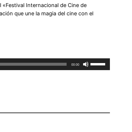
l «Festival Internacional de Cine de
ación que une la magia del cine con el
Utiliza
00:00
las
teclas
de
flecha
arriba/abajo
para
aumentar
o