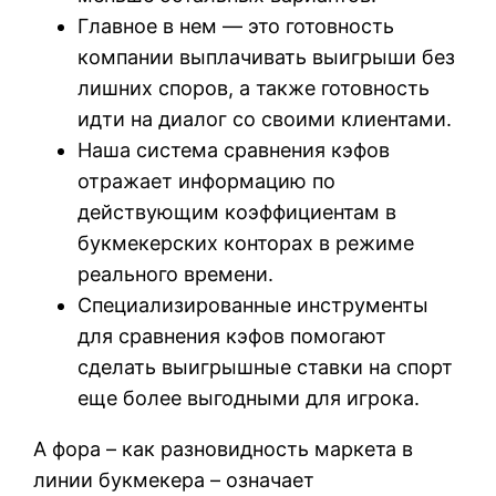
Главное в нем — это готовность
компании выплачивать выигрыши без
лишних споров, а также готовность
идти на диалог со своими клиентами.
Наша система сравнения кэфов
отражает информацию по
действующим коэффициентам в
букмекерских конторах в режиме
реального времени.
Специализированные инструменты
для сравнения кэфов помогают
сделать выигрышные ставки на спорт
еще более выгодными для игрока.
А фора – как разновидность маркета в
линии букмекера – означает