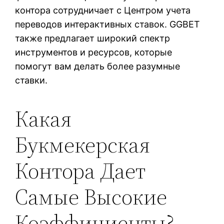
контора сотрудничает с Центром учета
переводов интерактивных ставок. GGBET
также предлагает широкий спектр
инструментов и ресурсов, которые
помогут вам делать более разумные
ставки.
Какая
Букмекерская
Контора Дает
Самые Высокие
Коэффициенты?