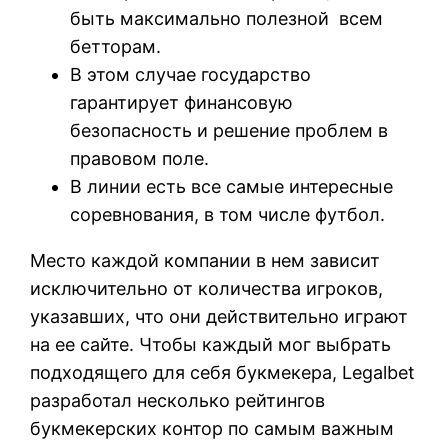
быть максимально полезной всем
бетторам.
В этом случае государство
гарантирует финансовую
безопасность и решение проблем в
правовом поле.
В линии есть все самые интересные
соревнования, в том числе футбол.
Место каждой компании в нем зависит
исключительно от количества игроков,
указавших, что они действительно играют
на ее сайте. Чтобы каждый мог выбрать
подходящего для себя букмекера, Legalbet
разработал несколько рейтингов
букмекерских контор по самым важным