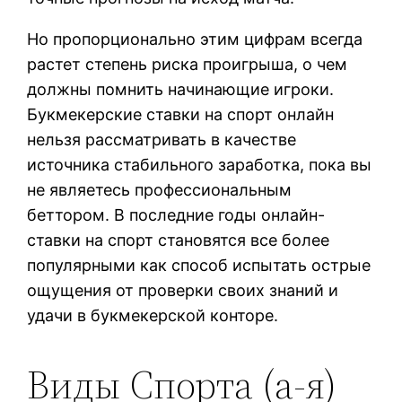
Но пропорционально этим цифрам всегда
растет степень риска проигрыша, о чем
должны помнить начинающие игроки.
Букмекерские ставки на спорт онлайн
нельзя рассматривать в качестве
источника стабильного заработка, пока вы
не являетесь профессиональным
беттором. В последние годы онлайн-
ставки на спорт становятся все более
популярными как способ испытать острые
ощущения от проверки своих знаний и
удачи в букмекерской конторе.
Виды Спорта (а-я)