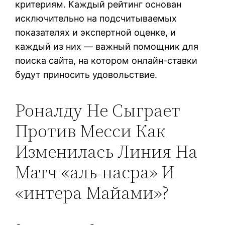
критериям. Каждый рейтинг основан
исключительно на подсчитываемых
показателях и экспертной оценке, и
каждый из них — важный помощник для
поиска сайта, на котором онлайн-ставки
будут приносить удовольствие.
Роналду Не Сыграет
Против Месси Как
Изменилась Линия На
Матч «аль-насра» И
«интера Майами»?