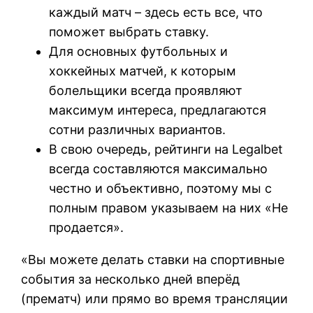
каждый матч – здесь есть все, что
поможет выбрать ставку.
Для основных футбольных и
хоккейных матчей, к которым
болельщики всегда проявляют
максимум интереса, предлагаются
сотни различных вариантов.
В свою очередь, рейтинги на Legalbet
всегда составляются максимально
честно и объективно, поэтому мы с
полным правом указываем на них «Не
продается».
«Вы можете делать ставки на спортивные
события за несколько дней вперёд
(прематч) или прямо во время трансляции