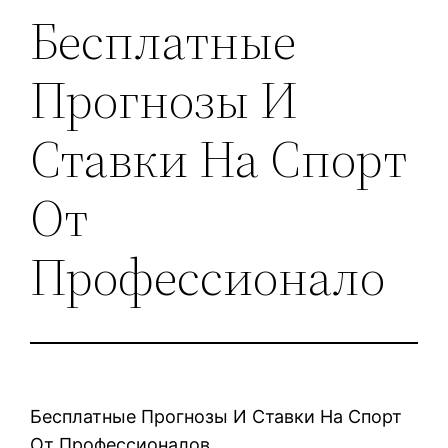
Бесплатные
Прогнозы И
Ставки На Спорт
От
Профессионало
Бесплатные Прогнозы И Ставки На Спорт
От Профессионалов