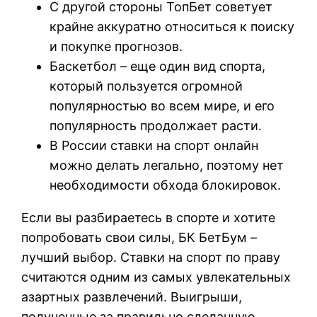
С другой стороны ТопБет советует
крайне аккуратно относиться к поиску
и покупке прогнозов.
Баскетбол – еще один вид спорта,
который пользуется огромной
популярностью во всем мире, и его
популярность продолжает расти.
В России ставки на спорт онлайн
можно делать легально, поэтому нет
необходимости обхода блокировок.
Если вы разбираетесь в спорте и хотите
попробовать свои силы, БК БетБум –
лучший выбор. Ставки на спорт по праву
считаются одним из самых увлекательных
азартных развлечений. Выигрыши,
полученные за правильно сделанную