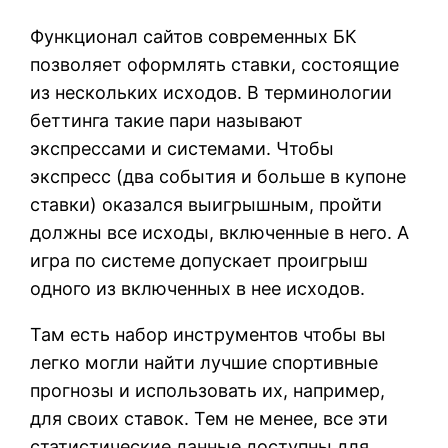
Функционал сайтов современных БК
позволяет оформлять ставки, состоящие
из нескольких исходов. В терминологии
беттинга такие пари называют
экспрессами и системами. Чтобы
экспресс (два события и больше в купоне
ставки) оказался выигрышным, пройти
должны все исходы, включенные в него. А
игра по системе допускает проигрыш
одного из включенных в нее исходов.
Там есть набор инструментов чтобы вы
легко могли найти лучшие спортивные
прогнозы и использовать их, например,
для своих ставок. Тем не менее, все эти
статистические данные доступны для