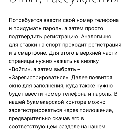
Потребуется ввести свой номер телефона
и придумать пароль, а затем просто
подтвердить регистрацию. Аналогично
для ставки на спорт проходит регистрация
и в смартфоне. Для этого в верхней части
страницы нужно нажать на кнопку
«Войти», а затем выбрать –
«Зарегистрироваться». Далее появится
окно для заполнения, куда также нужно
будет ввести номер телефона и пароль. В
нашей букмекерской конторе можно
зарегистрироваться через приложение,
предварительно скачав его в
соответствующем разделе на нашем