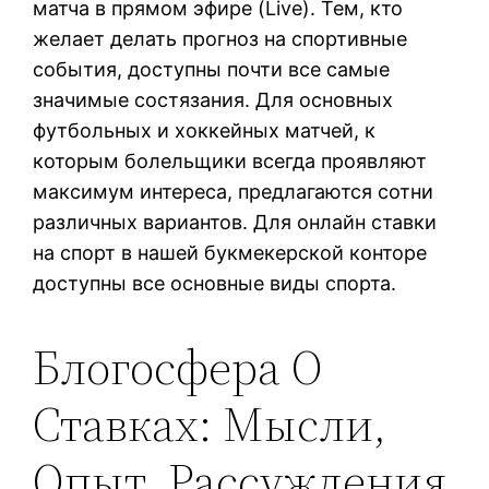
матча в прямом эфире (Live). Тем, кто
желает делать прогноз на спортивные
события, доступны почти все самые
значимые состязания. Для основных
футбольных и хоккейных матчей, к
которым болельщики всегда проявляют
максимум интереса, предлагаются сотни
различных вариантов. Для онлайн ставки
на спорт в нашей букмекерской конторе
доступны все основные виды спорта.
Блогосфера О
Ставках: Мысли,
Опыт, Рассуждения