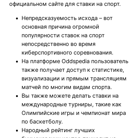
официальном сайте для ставки на спорт.
Непредсказуемость исхода – вот
основная причина огромной
популярности ставок на спорт
непосредственно во время
киберспортивного соревнования.
На платформе Oddspedia пользователь
также получает доступ к статистике,
визуализации и прямым трансляциям
матчей по многим видам спорта.
Вы также можете делать ставки на
международные турниры, такие как
Олимпийские игры и чемпионат мира
по баскетболу.
Народный рейтинг лучших