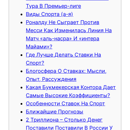
Тура В Премьер-лиге
Виды Спорта (а-я)
Роналду Не Сыграет Против
Месси Как Изменилась Линия На
Матч «аль-насра» И «интера
Майами»?
Где Лучше Делать Ставки На
Спорт?
Блогосфера О Ставках: Мысли,
Опыт, Рассуждения
Какая Букмекерская Контора Дает
Самые Высокие Коэффициенты?
Особенности Ставок На Спорт
Ближайшие Прогнозы
2 Триллиона – Столько Денег
Поставили Поставили В России У