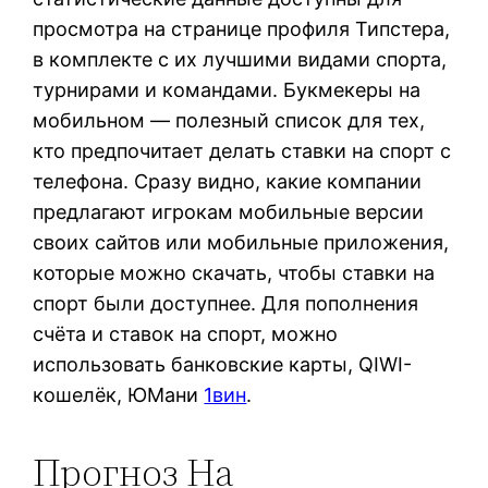
просмотра на странице профиля Типстера,
в комплекте с их лучшими видами спорта,
турнирами и командами. Букмекеры на
мобильном — полезный список для тех,
кто предпочитает делать ставки на спорт с
телефона. Сразу видно, какие компании
предлагают игрокам мобильные версии
своих сайтов или мобильные приложения,
которые можно скачать, чтобы ставки на
спорт были доступнее. Для пополнения
счёта и ставок на спорт, можно
использовать банковские карты, QIWI-
кошелёк, ЮМани
1вин
.
Прогноз На