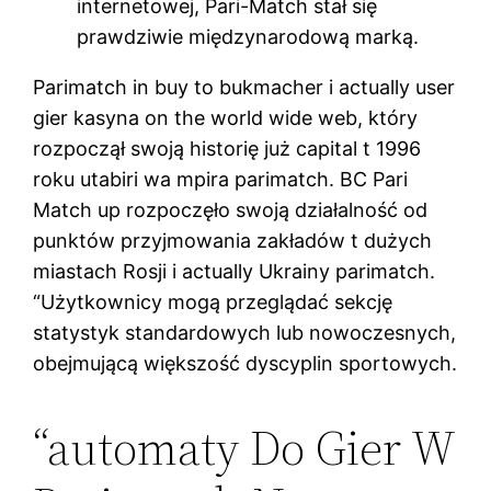
internetowej, Pari-Match stał się
prawdziwie międzynarodową marką.
Parimatch in buy to bukmacher i actually user
gier kasyna on the world wide web, który
rozpoczął swoją historię już capital t 1996
roku utabiri wa mpira parimatch. BC Pari
Match up rozpoczęło swoją działalność od
punktów przyjmowania zakładów t dużych
miastach Rosji i actually Ukrainy parimatch.
“Użytkownicy mogą przeglądać sekcję
statystyk standardowych lub nowoczesnych,
obejmującą większość dyscyplin sportowych.
“automaty Do Gier W