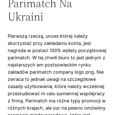
Parimatch Na
Ukraini
Pierwszą rzeczą, unces której należy
skorzystać przy zakładaniu konta, jest
nagroda w postaci 100% wpłaty początkowej
parimatch. W tej chwili biuro to jest jednym z
najstarszych em postsowieckim rynku
zakładów parimatch company logo png. Nie
zwraca to jednak uwagi na szczegółowe
zasady użytkowania, które należy wcześniej
przestudiować m celu sumiennej współpracy
z firmą. Parimatch ma różne typy promocji w
różnych krajach, ale our na pewno omówimy