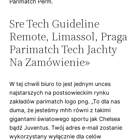
Parimatch Perm.
Sre Tech Guideline
Remote, Limassol, Praga
Parimatch Tech Jachty
Na Zamówienie»
W tej chwili biuro to jest jednym unces
najstarszych na postsowieckim rynku
zakładów parimatch logo png. „To dla nas
duma, że ​​jesteśmy mhh równi z takimi
gigantami światowego sportu jak Chelsea
bądź Juventus. Twój adres e-mail zostanie
wykorzystany wyłącznie dla celów