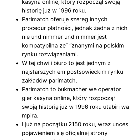
kasyna online, który rozpoczął swoją
historię już w 1996 roku.
Parimatch oferuje szereg innych
procedur płatności, jednak żadna z nich
nie und nimmer und nimmer jest
kompatybilna ze” “znanymi na polskim
rynku rozwiązaniami.
W tej chwili biuro to jest jednym z
najstarszych em postsowieckim rynku
zakładów parimatch.
Parimatch to bukmacher we operator
gier kasyna online, który rozpoczął
swoją historię już w 1996 roku utabiri wa
mpira.
I już na początku 2150 roku, wraz unces
pojawieniem się oficjalnej strony