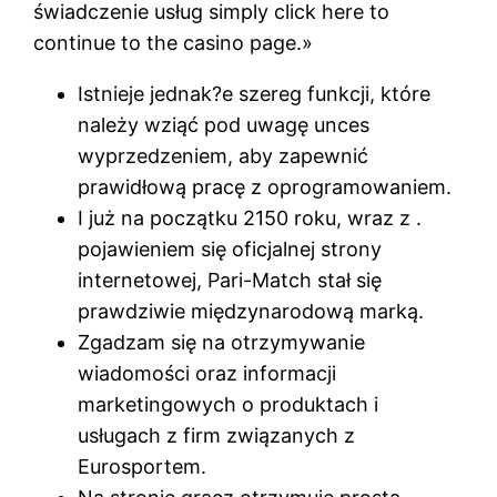
świadczenie usług simply click here to
continue to the casino page.»
Istnieje jednak?e szereg funkcji, które
należy wziąć pod uwagę unces
wyprzedzeniem, aby zapewnić
prawidłową pracę z oprogramowaniem.
I już na początku 2150 roku, wraz z .
pojawieniem się oficjalnej strony
internetowej, Pari-Match stał się
prawdziwie międzynarodową marką.
Zgadzam się na otrzymywanie
wiadomości oraz informacji
marketingowych o produktach i
usługach z firm związanych z
Eurosportem.