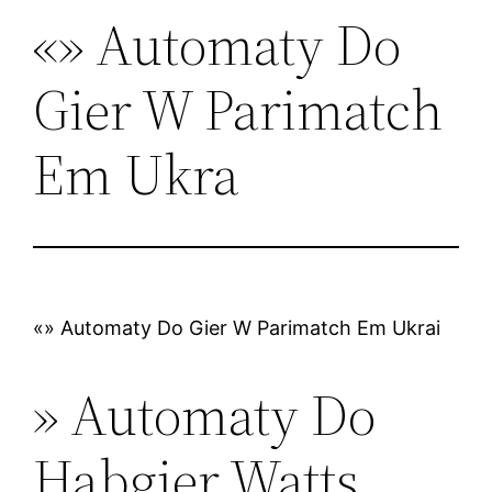
«» Automaty Do
Gier W Parimatch
Em Ukra
«» Automaty Do Gier W Parimatch Em Ukrai
» Automaty Do
Habgier Watts