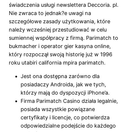
świadczenia usługi newslettera Deccoria. pl.
Nie zwraca to jednak?e uwagi na
szczegółowe zasady użytkowania, które
należy wcześniej przestudiować w celu
sumiennej współpracy z firmą. Parimatch to
bukmacher i operator gier kasyna online,
który rozpoczął swoją historię już w 1996
roku utabiri california mpira parimatch.
Jest ona dostępna zarówno dla
posiadaczy Androida, jak we tych,
którzy mają do dyspozycji iPhone’a.
Firma Parimatch Casino działa legalnie,
posiada wszystkie powiązane
certyfikaty i licencje, co potwierdza
odpowiedzialne podejście do każdego