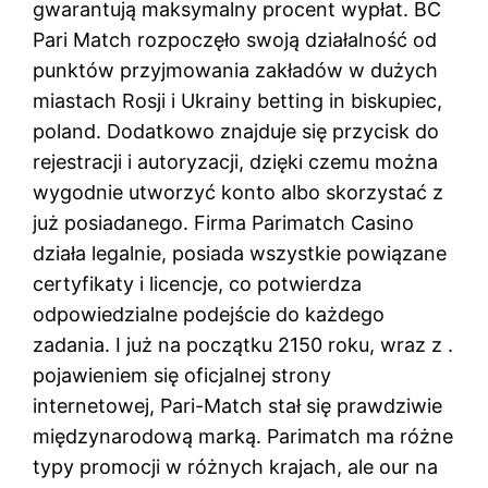
gwarantują maksymalny procent wypłat. BC
Pari Match rozpoczęło swoją działalność od
punktów przyjmowania zakładów w dużych
miastach Rosji i Ukrainy betting in biskupiec,
poland. Dodatkowo znajduje się przycisk do
rejestracji i autoryzacji, dzięki czemu można
wygodnie utworzyć konto albo skorzystać z
już posiadanego. Firma Parimatch Casino
działa legalnie, posiada wszystkie powiązane
certyfikaty i licencje, co potwierdza
odpowiedzialne podejście do każdego
zadania. I już na początku 2150 roku, wraz z .
pojawieniem się oficjalnej strony
internetowej, Pari-Match stał się prawdziwie
międzynarodową marką. Parimatch ma różne
typy promocji w różnych krajach, ale our na