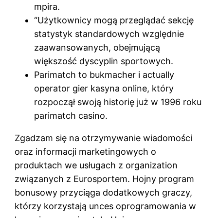
mpira.
“Użytkownicy mogą przeglądać sekcję
statystyk standardowych względnie
zaawansowanych, obejmującą
większość dyscyplin sportowych.
Parimatch to bukmacher i actually
operator gier kasyna online, który
rozpoczął swoją historię już w 1996 roku
parimatch casino.
Zgadzam się na otrzymywanie wiadomości
oraz informacji marketingowych o
produktach we usługach z organization
związanych z Eurosportem. Hojny program
bonusowy przyciąga dodatkowych graczy,
którzy korzystają unces oprogramowania w